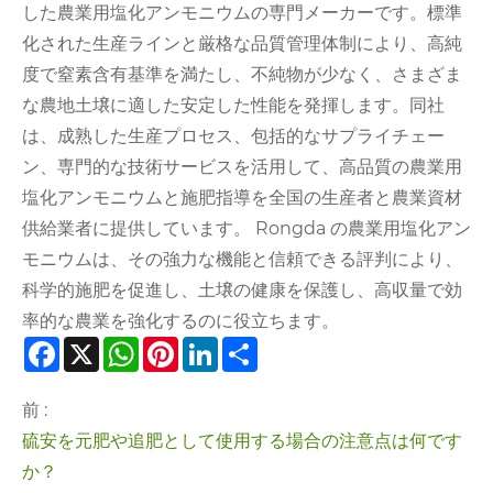
した農業用塩化アンモニウムの専門メーカーです。標準
化された生産ラインと厳格な品質管理体制により、高純
度で窒素含有基準を満たし、不純物が少なく、さまざま
な農地土壌に適した安定した性能を発揮します。同社
は、成熟した生産プロセス、包括的なサプライチェー
ン、専門的な技術サービスを活用して、高品質の農業用
塩化アンモニウムと施肥指導を全国の生産者と農業資材
供給業者に提供しています。 Rongda の農業用塩化アン
モニウムは、その強力な機能と信頼できる評判により、
科学的施肥を促進し、土壌の健康を保護し、高収量で効
率的な農業を強化するのに役立ちます。
Facebook
X
WhatsApp
Pinterest
LinkedIn
Share
前 :
硫安を元肥や追肥として使用する場合の注意点は何です
か？