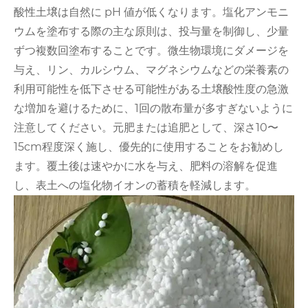
酸性土壌は自然に pH 値が低くなります。塩化アンモニ
ウムを塗布する際の主な原則は、投与量を制御し、少量
ずつ複数回塗布することです。微生物環境にダメージを
与え、リン、カルシウム、マグネシウムなどの栄養素の
利用可能性を低下させる可能性がある土壌酸性度の急激
な増加を避けるために、1回の散布量が多すぎないように
注意してください。元肥または追肥として、深さ10〜
15cm程度深く施し、優先的に使用することをお勧めし
ます。覆土後は速やかに水を与え、肥料の溶解を促進
し、表土への塩化物イオンの蓄積を軽減します。