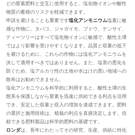
どの窒素肥料と交互に使用すると、塩化物イオンや酸性
物質の蓄積のリスクを軽減できます。
申請を避けることも重要です
塩化アンモニウム
塩素に敏
感な作物に。タバコ、ジャガイモ、ブドウ、テンサイ、
ティーツリーはすべて塩化物イオンに敏感で、酸性土壌
ではより影響を受けやすくなります。品質と収量の低下
を避けるために、これらの作物には塩化アンモニウムを
決して適用すべきではありません。また、塩害の悪化を
防ぐため、塩アルカリ性の土地や水はけの悪い地域への
散布はお勧めできません。
塩化アンモニウムを科学的に利用すると、酸性土壌の生
態系を保護しながら窒素を迅速に供給できる利点を活用
でき、安定した収量と収入の増加を達成できます。肥料
の選択と施用技術は、植栽の利点を直接決定します。信
頼できる肥料製品は科学的肥料の基礎です。
ロンダ
は、長年にわたってその研究、生産、供給に特化