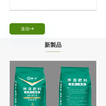
送信

新製品
NPK 17-20-5 原液配合肥料 カリ入りリン酸
二アンモニウムタイプ
もっと見る >>